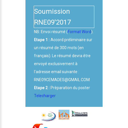
Soumission
RNE09'2017
NB: Envoi résumé (
Format Word
).
Etape 1 :
Accord préliminaire sur
un résumé de 300 mots (en
français). Le résumé devra être
envoyé exclusivement à
l'adresse email suivante :
RNE09CEMADES@GMAIL.COM
Etape 2 :
Prèparation du poster
Telecharger